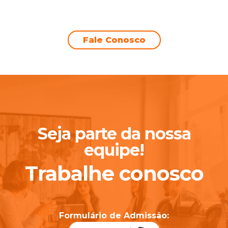
Fale Conosco
Seja parte da nossa
equipe!
Trabalhe conosco
Formulário de Admissão: