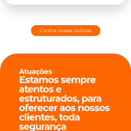
Confira nossas notícias
Atuações
Estamos sempre
atentos e
estruturados, para
oferecer aos nossos
clientes, toda
segurança